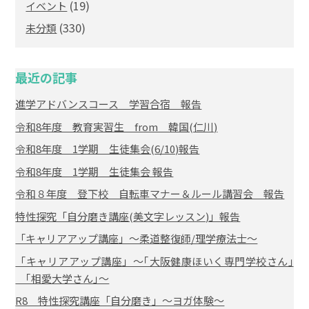
(19)
イベント
(330)
未分類
最近の記事
進学アドバンスコース 学習合宿 報告
令和8年度 教育実習生 from 韓国(仁川)
令和8年度 1学期 生徒集会(6/10)報告
令和8年度 1学期 生徒集会 報告
令和８年度 登下校 自転車マナー＆ルール講習会 報告
特性探究「自分磨き講座(美文字レッスン)」報告
「キャリアアップ講座」～柔道整復師/理学療法士～
「キャリアアップ講座」～｢大阪健康ほいく専門学校さん｣
｢相愛大学さん｣～
R8 特性探究講座「自分磨き」～ヨガ体験～