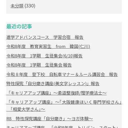
(330)
未分類
最近の記事
進学アドバンスコース 学習合宿 報告
令和8年度 教育実習生 from 韓国(仁川)
令和8年度 1学期 生徒集会(6/10)報告
令和8年度 1学期 生徒集会 報告
令和８年度 登下校 自転車マナー＆ルール講習会 報告
特性探究「自分磨き講座(美文字レッスン)」報告
「キャリアアップ講座」～柔道整復師/理学療法士～
「キャリアアップ講座」～｢大阪健康ほいく専門学校さん｣
｢相愛大学さん｣～
R8 特性探究講座「自分磨き」～ヨガ体験～
キャリアアップ講座 「令和8年度 トリバン スタート」