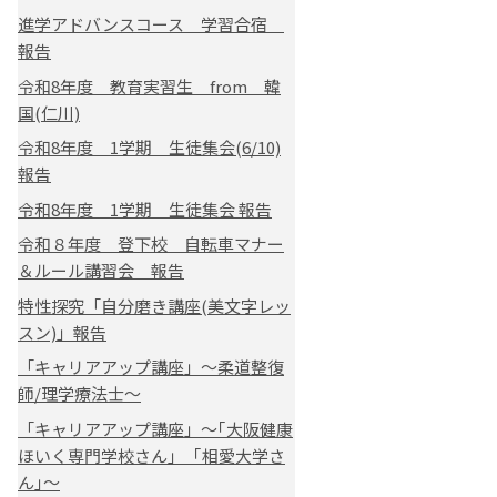
進学アドバンスコース 学習合宿
報告
令和8年度 教育実習生 from 韓
国(仁川)
令和8年度 1学期 生徒集会(6/10)
報告
令和8年度 1学期 生徒集会 報告
令和８年度 登下校 自転車マナー
＆ルール講習会 報告
特性探究「自分磨き講座(美文字レッ
スン)」報告
「キャリアアップ講座」～柔道整復
師/理学療法士～
「キャリアアップ講座」～｢大阪健康
ほいく専門学校さん｣ ｢相愛大学さ
ん｣～