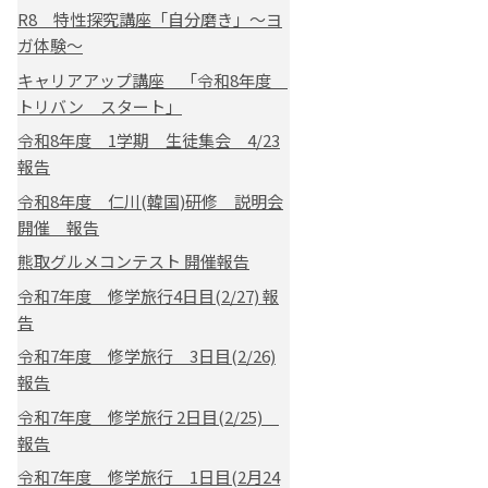
R8 特性探究講座「自分磨き」～ヨ
ガ体験～
キャリアアップ講座 「令和8年度
トリバン スタート」
令和8年度 1学期 生徒集会 4/23
報告
令和8年度 仁川(韓国)研修 説明会
開催 報告
熊取グルメコンテスト 開催報告
令和7年度 修学旅行4日目(2/27) 報
告
令和7年度 修学旅行 3日目(2/26)
報告
令和7年度 修学旅行 2日目(2/25)
報告
令和7年度 修学旅行 1日目(2月24