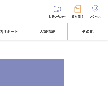
お問い合わせ
資料請求
アクセス
路サポート
入試情報
その他
サポートTOP
入試情報TOP
同窓生の皆様へ
校生からの
WEB出願
保護者会
メッセージ
入試説明会等
バス時刻表
阪体育大学
進学について
お問い合わせ
よくある質問
オリジナルキャラク
ター
「くまぺろ」