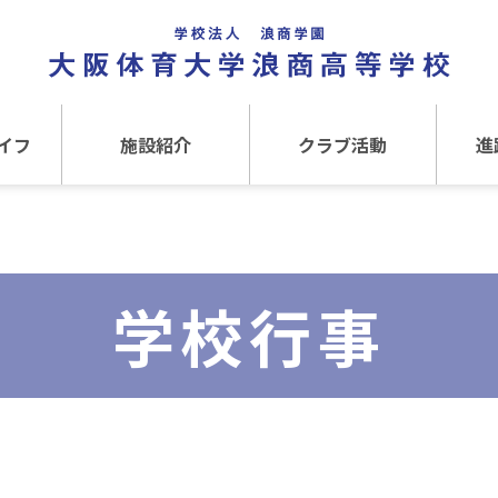
イフ
施設紹介
クラブ活動
進
事
施設紹介TOP
クラブ活動TOP
進路
介
アクセス
運動クラブ
在
学校行事
文化クラブ
大
内部