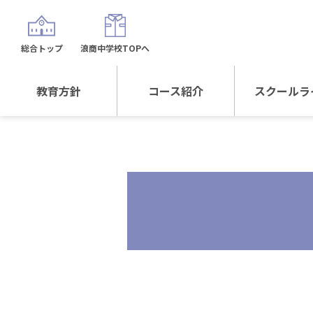
総合トップ
浪商中学校TOPへ
教育方針
コース紹介
スクールラ
教育方針TOP
コース紹介TOP
年間行
校長日記～スクール
進学Sプラスコース
制服紹
ライフ～
進学スポーツコース
沿革
探究総合コース
探究スポーツコース