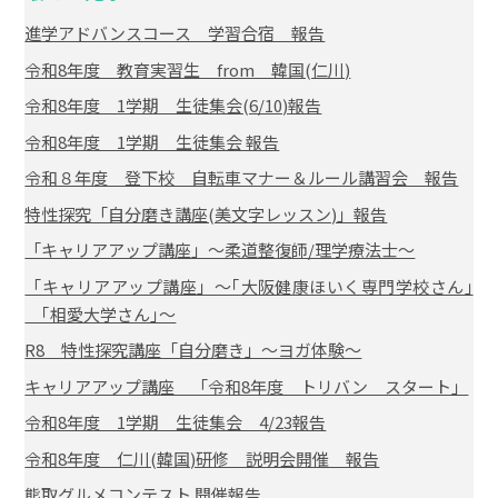
進学アドバンスコース 学習合宿 報告
令和8年度 教育実習生 from 韓国(仁川)
令和8年度 1学期 生徒集会(6/10)報告
令和8年度 1学期 生徒集会 報告
令和８年度 登下校 自転車マナー＆ルール講習会 報告
特性探究「自分磨き講座(美文字レッスン)」報告
「キャリアアップ講座」～柔道整復師/理学療法士～
「キャリアアップ講座」～｢大阪健康ほいく専門学校さん｣
｢相愛大学さん｣～
R8 特性探究講座「自分磨き」～ヨガ体験～
キャリアアップ講座 「令和8年度 トリバン スタート」
令和8年度 1学期 生徒集会 4/23報告
令和8年度 仁川(韓国)研修 説明会開催 報告
熊取グルメコンテスト 開催報告