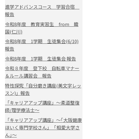
進学アドバンスコース 学習合宿
報告
令和8年度 教育実習生 from 韓
国(仁川)
令和8年度 1学期 生徒集会(6/10)
報告
令和8年度 1学期 生徒集会 報告
令和８年度 登下校 自転車マナー
＆ルール講習会 報告
特性探究「自分磨き講座(美文字レッ
スン)」報告
「キャリアアップ講座」～柔道整復
師/理学療法士～
「キャリアアップ講座」～｢大阪健康
ほいく専門学校さん｣ ｢相愛大学さ
ん｣～