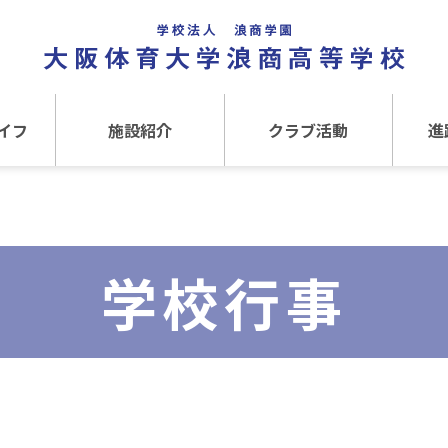
イフ
施設紹介
クラブ活動
進
事
施設紹介TOP
クラブ活動TOP
進路
介
アクセス
運動クラブ
在
学校行事
文化クラブ
大
内部