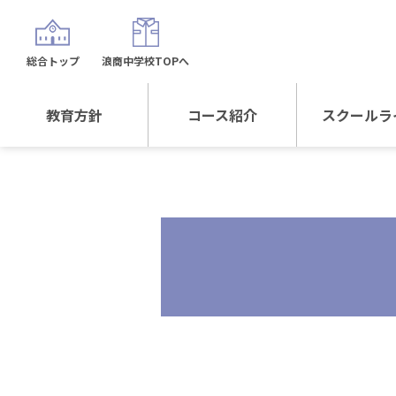
総合トップ
浪商中学校TOPへ
教育方針
コース紹介
スクールラ
教育方針TOP
コース紹介TOP
年間行
校長日記～スクール
進学Sプラスコース
制服紹
ライフ～
進学スポーツコース
沿革
探究総合コース
探究スポーツコース