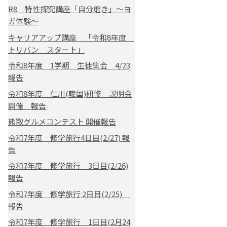
R8 特性探究講座「自分磨き」～ヨ
ガ体験～
キャリアアップ講座 「令和8年度
トリバン スタート」
令和8年度 1学期 生徒集会 4/23
報告
令和8年度 仁川(韓国)研修 説明会
開催 報告
熊取グルメコンテスト 開催報告
令和7年度 修学旅行4日目(2/27) 報
告
令和7年度 修学旅行 3日目(2/26)
報告
令和7年度 修学旅行 2日目(2/25)
報告
令和7年度 修学旅行 1日目(2月24