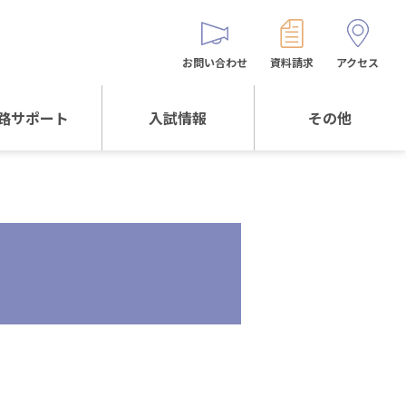
お問い合わせ
資料請求
アクセス
路サポート
入試情報
その他
サポートTOP
入試情報TOP
同窓生の皆様へ
校生からの
WEB出願
保護者会
メッセージ
入試説明会等
バス時刻表
阪体育大学
進学について
お問い合わせ
よくある質問
オリジナルキャラク
ター
「くまぺろ」