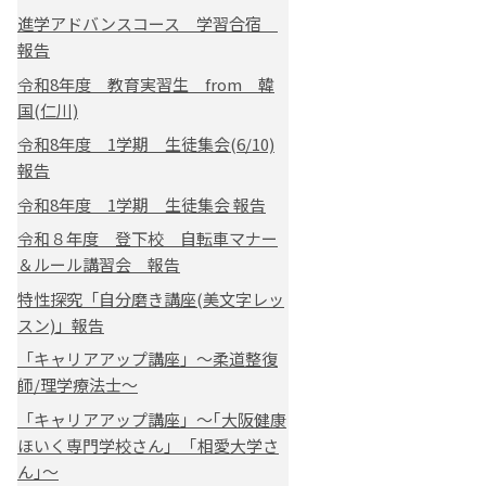
進学アドバンスコース 学習合宿
報告
令和8年度 教育実習生 from 韓
国(仁川)
令和8年度 1学期 生徒集会(6/10)
報告
令和8年度 1学期 生徒集会 報告
令和８年度 登下校 自転車マナー
＆ルール講習会 報告
特性探究「自分磨き講座(美文字レッ
スン)」報告
「キャリアアップ講座」～柔道整復
師/理学療法士～
「キャリアアップ講座」～｢大阪健康
ほいく専門学校さん｣ ｢相愛大学さ
ん｣～