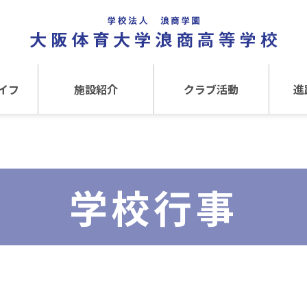
イフ
施設紹介
クラブ活動
進
事
施設紹介TOP
クラブ活動TOP
進路
介
アクセス
運動クラブ
在
学校行事
文化クラブ
大
内部