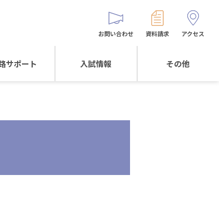
お問い合わせ
資料請求
アクセス
路サポート
入試情報
その他
サポートTOP
入試情報TOP
同窓生の皆様へ
校生からの
WEB出願
保護者会
メッセージ
入試説明会等
バス時刻表
阪体育大学
進学について
お問い合わせ
よくある質問
オリジナルキャラク
ター
「くまぺろ」