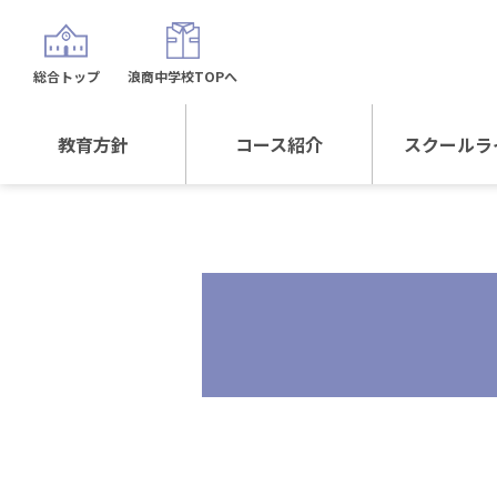
総合トップ
浪商中学校TOPへ
教育方針
コース紹介
スクールラ
教育方針TOP
コース紹介TOP
年間行
校長日記～スクール
進学Sプラスコース
制服紹
ライフ～
進学スポーツコース
沿革
探究総合コース
探究スポーツコース