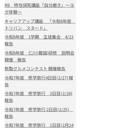
R8 特性探究講座「自分磨き」～ヨ
ガ体験～
キャリアアップ講座 「令和8年度
トリバン スタート」
令和8年度 1学期 生徒集会 4/23
報告
令和8年度 仁川(韓国)研修 説明会
開催 報告
熊取グルメコンテスト 開催報告
令和7年度 修学旅行4日目(2/27) 報
告
令和7年度 修学旅行 3日目(2/26)
報告
令和7年度 修学旅行 2日目(2/25)
報告
令和7年度 修学旅行 1日目(2月24