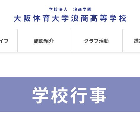
イフ
施設紹介
クラブ活動
進
事
施設紹介TOP
クラブ活動TOP
進路
介
アクセス
運動クラブ
在
学校行事
文化クラブ
大
内部