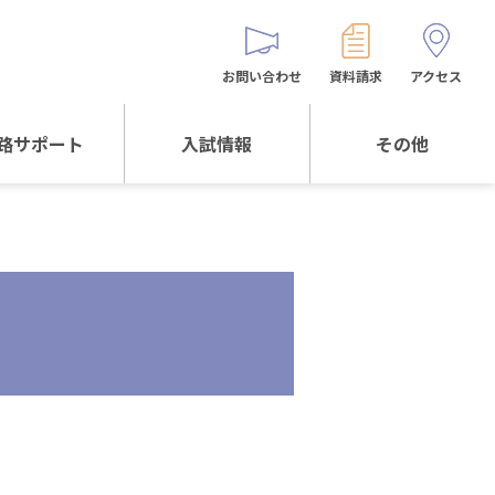
お問い合わせ
資料請求
アクセス
路サポート
入試情報
その他
サポートTOP
入試情報TOP
同窓生の皆様へ
校生からの
WEB出願
保護者会
メッセージ
入試説明会等
バス時刻表
阪体育大学
進学について
お問い合わせ
よくある質問
オリジナルキャラク
ター
「くまぺろ」