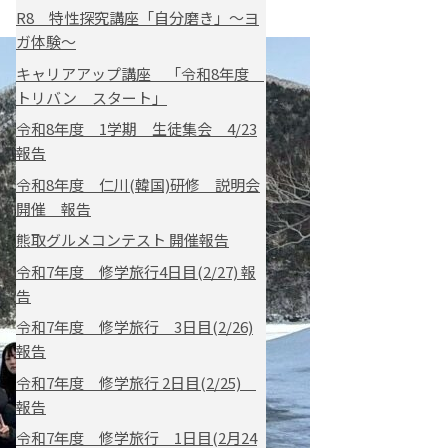
R8 特性探究講座「自分磨き」～ヨ
ガ体験～
キャリアアップ講座 「令和8年度
トリバン スタート」
令和8年度 1学期 生徒集会 4/23
報告
令和8年度 仁川(韓国)研修 説明会
開催 報告
熊取グルメコンテスト 開催報告
令和7年度 修学旅行4日目(2/27) 報
告
令和7年度 修学旅行 3日目(2/26)
報告
令和7年度 修学旅行 2日目(2/25)
報告
令和7年度 修学旅行 1日目(2月24