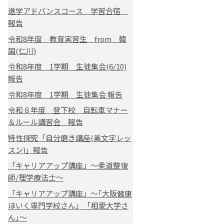
進学アドバンスコース 学習合宿
報告
令和8年度 教育実習生 from 韓
国(仁川)
令和8年度 1学期 生徒集会(6/10)
報告
令和8年度 1学期 生徒集会 報告
令和８年度 登下校 自転車マナー
＆ルール講習会 報告
特性探究「自分磨き講座(美文字レッ
スン)」報告
「キャリアアップ講座」～柔道整復
師/理学療法士～
「キャリアアップ講座」～｢大阪健康
ほいく専門学校さん｣ ｢相愛大学さ
ん｣～