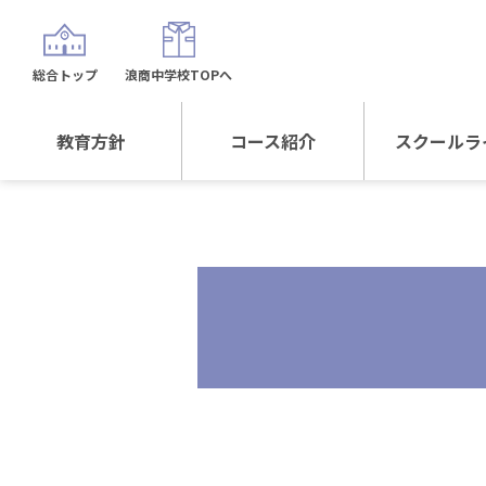
総合トップ
浪商中学校TOPへ
教育方針
コース紹介
スクールラ
教育方針TOP
コース紹介TOP
年間行
校長日記～スクール
進学Sプラスコース
制服紹
ライフ～
進学スポーツコース
沿革
探究総合コース
探究スポーツコース