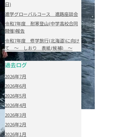
日)
進学グローバルコース 進路座談会
令和7年度 耐寒登山(中学高校合同
開催)報告
令和7年度 修学旅行(北海道)に向け
て ～ しおり 表紙(候補) ～
過去ログ
2026年7月
2026年6月
2026年5月
2026年4月
2026年3月
2026年2月
2026年1月